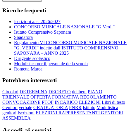
Ricerche frequenti
Iscrizioni a. s. 2026/2027
CONCORSO MUSICALE NAZIONALE “G.Verdi”
Istituto Comprensivo Saponara
Spadafora
Regolamento VI CONCORSO MUSICALE NAZIONALE
“G. VERDI” indetto dall’ISTITUTO COMPRENSIVO
SAPONARA – ANNO 2025
Dirigente scolastico
Modulistica per il personale della scuola
Rometta Marea
Potrebbero interessarti
Circolari
DETERMINA
DECRETO
delibera
PIANO
TRIENNALE OFFERTA FORMATIVA
REGOLAMENTO
CONVOCAZIONE
PTOF
INCARICO
ELEZIONI
Libri di testo
Genitori
verbale
GRADUATORIA
PNRR
Istituto
Modulistica
genitori
Iscrizioni
ELEZIONI RAPPRESENTANTI GENITORI
ASSEMBLEA
Accedi ai servizi