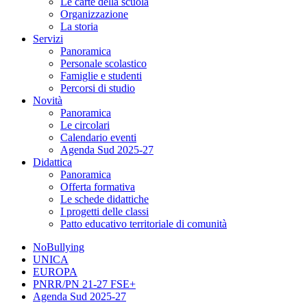
Le carte della scuola
Organizzazione
La storia
Servizi
Panoramica
Personale scolastico
Famiglie e studenti
Percorsi di studio
Novità
Panoramica
Le circolari
Calendario eventi
Agenda Sud 2025-27
Didattica
Panoramica
Offerta formativa
Le schede didattiche
I progetti delle classi
Patto educativo territoriale di comunità
NoBullying
UNICA
EUROPA
PNRR/PN 21-27 FSE+
Agenda Sud 2025-27