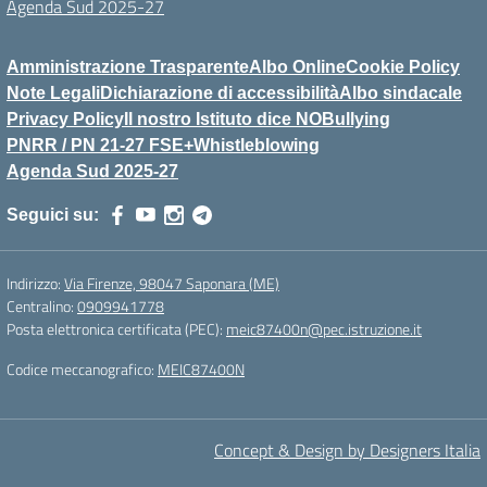
Agenda Sud 2025-27
Amministrazione Trasparente
Albo Online
Cookie Policy
Note Legali
Dichiarazione di accessibilità
Albo sindacale
Privacy Policy
Il nostro Istituto dice NOBullying
PNRR / PN 21-27 FSE+
Whistleblowing
Agenda Sud 2025-27
Seguici su:
Indirizzo:
Via Firenze, 98047 Saponara (ME)
Centralino:
0909941778
Posta elettronica certificata (PEC):
meic87400n@pec.istruzione.it
Codice meccanografico:
MEIC87400N
Concept & Design by Designers Italia