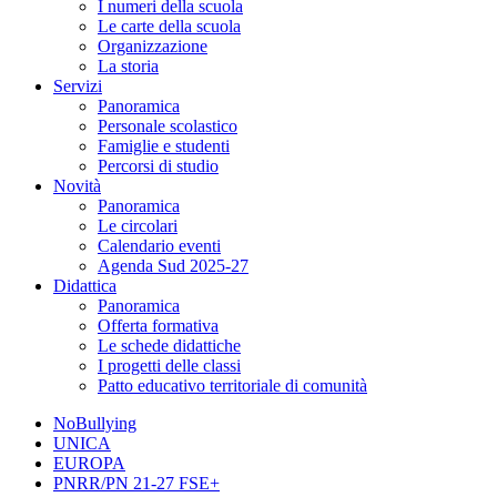
I numeri della scuola
Le carte della scuola
Organizzazione
La storia
Servizi
Panoramica
Personale scolastico
Famiglie e studenti
Percorsi di studio
Novità
Panoramica
Le circolari
Calendario eventi
Agenda Sud 2025-27
Didattica
Panoramica
Offerta formativa
Le schede didattiche
I progetti delle classi
Patto educativo territoriale di comunità
NoBullying
UNICA
EUROPA
PNRR/PN 21-27 FSE+