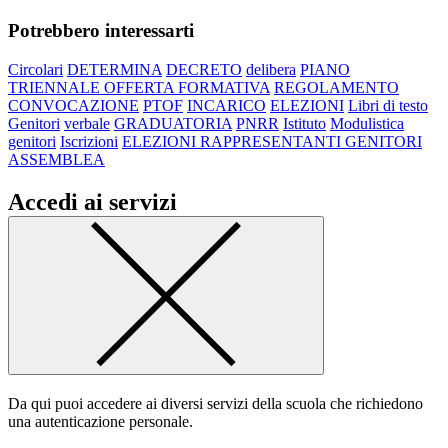
Potrebbero interessarti
Circolari
DETERMINA
DECRETO
delibera
PIANO
TRIENNALE OFFERTA FORMATIVA
REGOLAMENTO
CONVOCAZIONE
PTOF
INCARICO
ELEZIONI
Libri di testo
Genitori
verbale
GRADUATORIA
PNRR
Istituto
Modulistica
genitori
Iscrizioni
ELEZIONI RAPPRESENTANTI GENITORI
ASSEMBLEA
Accedi ai servizi
Da qui puoi accedere ai diversi servizi della scuola che richiedono
una autenticazione personale.