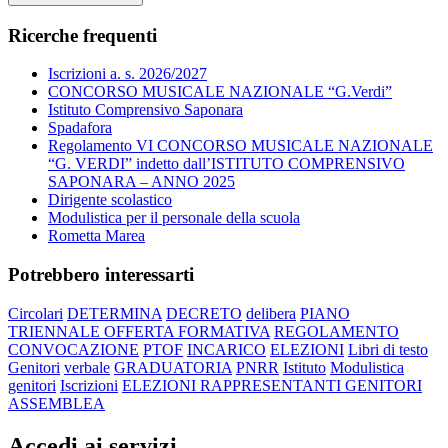
Ricerche frequenti
Iscrizioni a. s. 2026/2027
CONCORSO MUSICALE NAZIONALE “G.Verdi”
Istituto Comprensivo Saponara
Spadafora
Regolamento VI CONCORSO MUSICALE NAZIONALE
“G. VERDI” indetto dall’ISTITUTO COMPRENSIVO
SAPONARA – ANNO 2025
Dirigente scolastico
Modulistica per il personale della scuola
Rometta Marea
Potrebbero interessarti
Circolari
DETERMINA
DECRETO
delibera
PIANO
TRIENNALE OFFERTA FORMATIVA
REGOLAMENTO
CONVOCAZIONE
PTOF
INCARICO
ELEZIONI
Libri di testo
Genitori
verbale
GRADUATORIA
PNRR
Istituto
Modulistica
genitori
Iscrizioni
ELEZIONI RAPPRESENTANTI GENITORI
ASSEMBLEA
Accedi ai servizi