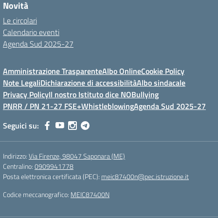
Novità
Le circolari
Calendario eventi
Agenda Sud 2025-27
Amministrazione Trasparente
Albo Online
Cookie Policy
Note Legali
Dichiarazione di accessibilità
Albo sindacale
Privacy Policy
Il nostro Istituto dice NOBullying
PNRR / PN 21-27 FSE+
Whistleblowing
Agenda Sud 2025-27
Seguici su:
Indirizzo:
Via Firenze, 98047 Saponara (ME)
Centralino:
0909941778
Posta elettronica certificata (PEC):
meic87400n@pec.istruzione.it
Codice meccanografico:
MEIC87400N