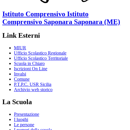
Istituto Comprensivo
Istituto
Comprensivo Saponara
Saponara (ME)
Link Esterni
MIUR
Ufficio Scolastico Regionale
Ufficio Scolastico Territoriale
Scuola in Chiaro
Iscrizioni On Line
Invalsi
Comune
P.T.P.C. USR Sicilia
Archivio web storico
La Scuola
Presentazione
I luoghi
Le persone
I numeri della scuola