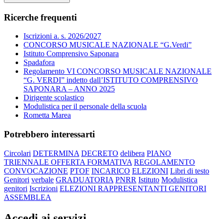
Ricerche frequenti
Iscrizioni a. s. 2026/2027
CONCORSO MUSICALE NAZIONALE “G.Verdi”
Istituto Comprensivo Saponara
Spadafora
Regolamento VI CONCORSO MUSICALE NAZIONALE
“G. VERDI” indetto dall’ISTITUTO COMPRENSIVO
SAPONARA – ANNO 2025
Dirigente scolastico
Modulistica per il personale della scuola
Rometta Marea
Potrebbero interessarti
Circolari
DETERMINA
DECRETO
delibera
PIANO
TRIENNALE OFFERTA FORMATIVA
REGOLAMENTO
CONVOCAZIONE
PTOF
INCARICO
ELEZIONI
Libri di testo
Genitori
verbale
GRADUATORIA
PNRR
Istituto
Modulistica
genitori
Iscrizioni
ELEZIONI RAPPRESENTANTI GENITORI
ASSEMBLEA
Accedi ai servizi