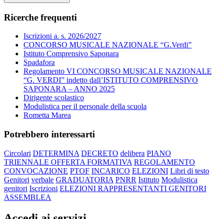
Ricerche frequenti
Iscrizioni a. s. 2026/2027
CONCORSO MUSICALE NAZIONALE “G.Verdi”
Istituto Comprensivo Saponara
Spadafora
Regolamento VI CONCORSO MUSICALE NAZIONALE
“G. VERDI” indetto dall’ISTITUTO COMPRENSIVO
SAPONARA – ANNO 2025
Dirigente scolastico
Modulistica per il personale della scuola
Rometta Marea
Potrebbero interessarti
Circolari
DETERMINA
DECRETO
delibera
PIANO
TRIENNALE OFFERTA FORMATIVA
REGOLAMENTO
CONVOCAZIONE
PTOF
INCARICO
ELEZIONI
Libri di testo
Genitori
verbale
GRADUATORIA
PNRR
Istituto
Modulistica
genitori
Iscrizioni
ELEZIONI RAPPRESENTANTI GENITORI
ASSEMBLEA
Accedi ai servizi