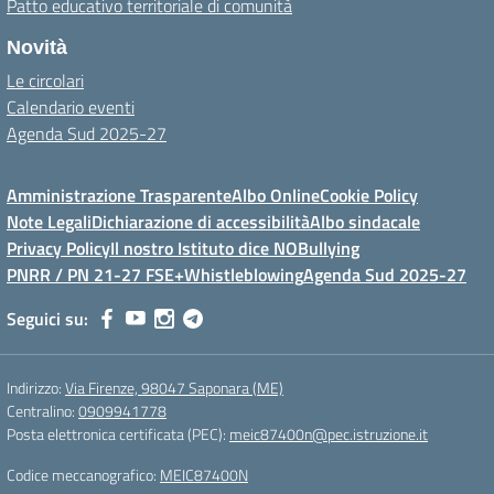
Patto educativo territoriale di comunità
Novità
Le circolari
Calendario eventi
Agenda Sud 2025-27
Amministrazione Trasparente
Albo Online
Cookie Policy
Note Legali
Dichiarazione di accessibilità
Albo sindacale
Privacy Policy
Il nostro Istituto dice NOBullying
PNRR / PN 21-27 FSE+
Whistleblowing
Agenda Sud 2025-27
Seguici su:
Indirizzo:
Via Firenze, 98047 Saponara (ME)
Centralino:
0909941778
Posta elettronica certificata (PEC):
meic87400n@pec.istruzione.it
Codice meccanografico:
MEIC87400N