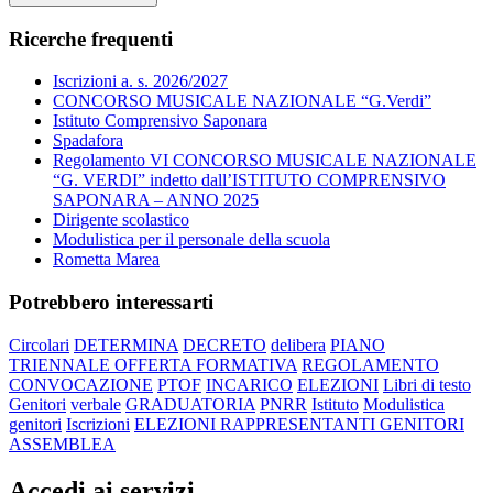
Ricerche frequenti
Iscrizioni a. s. 2026/2027
CONCORSO MUSICALE NAZIONALE “G.Verdi”
Istituto Comprensivo Saponara
Spadafora
Regolamento VI CONCORSO MUSICALE NAZIONALE
“G. VERDI” indetto dall’ISTITUTO COMPRENSIVO
SAPONARA – ANNO 2025
Dirigente scolastico
Modulistica per il personale della scuola
Rometta Marea
Potrebbero interessarti
Circolari
DETERMINA
DECRETO
delibera
PIANO
TRIENNALE OFFERTA FORMATIVA
REGOLAMENTO
CONVOCAZIONE
PTOF
INCARICO
ELEZIONI
Libri di testo
Genitori
verbale
GRADUATORIA
PNRR
Istituto
Modulistica
genitori
Iscrizioni
ELEZIONI RAPPRESENTANTI GENITORI
ASSEMBLEA
Accedi ai servizi