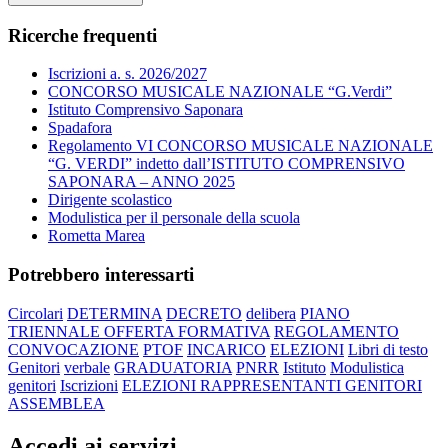
Ricerche frequenti
Iscrizioni a. s. 2026/2027
CONCORSO MUSICALE NAZIONALE “G.Verdi”
Istituto Comprensivo Saponara
Spadafora
Regolamento VI CONCORSO MUSICALE NAZIONALE
“G. VERDI” indetto dall’ISTITUTO COMPRENSIVO
SAPONARA – ANNO 2025
Dirigente scolastico
Modulistica per il personale della scuola
Rometta Marea
Potrebbero interessarti
Circolari
DETERMINA
DECRETO
delibera
PIANO
TRIENNALE OFFERTA FORMATIVA
REGOLAMENTO
CONVOCAZIONE
PTOF
INCARICO
ELEZIONI
Libri di testo
Genitori
verbale
GRADUATORIA
PNRR
Istituto
Modulistica
genitori
Iscrizioni
ELEZIONI RAPPRESENTANTI GENITORI
ASSEMBLEA
Accedi ai servizi