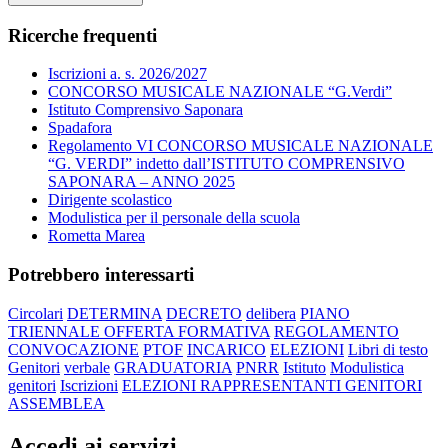
Ricerche frequenti
Iscrizioni a. s. 2026/2027
CONCORSO MUSICALE NAZIONALE “G.Verdi”
Istituto Comprensivo Saponara
Spadafora
Regolamento VI CONCORSO MUSICALE NAZIONALE
“G. VERDI” indetto dall’ISTITUTO COMPRENSIVO
SAPONARA – ANNO 2025
Dirigente scolastico
Modulistica per il personale della scuola
Rometta Marea
Potrebbero interessarti
Circolari
DETERMINA
DECRETO
delibera
PIANO
TRIENNALE OFFERTA FORMATIVA
REGOLAMENTO
CONVOCAZIONE
PTOF
INCARICO
ELEZIONI
Libri di testo
Genitori
verbale
GRADUATORIA
PNRR
Istituto
Modulistica
genitori
Iscrizioni
ELEZIONI RAPPRESENTANTI GENITORI
ASSEMBLEA
Accedi ai servizi