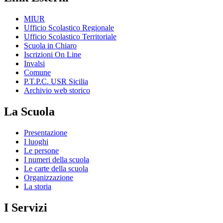
MIUR
Ufficio Scolastico Regionale
Ufficio Scolastico Territoriale
Scuola in Chiaro
Iscrizioni On Line
Invalsi
Comune
P.T.P.C. USR Sicilia
Archivio web storico
La Scuola
Presentazione
I luoghi
Le persone
I numeri della scuola
Le carte della scuola
Organizzazione
La storia
I Servizi