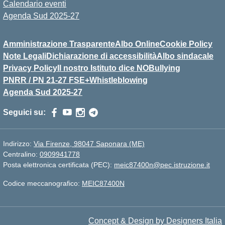
Calendario eventi
Agenda Sud 2025-27
Amministrazione Trasparente
Albo Online
Cookie Policy
Note Legali
Dichiarazione di accessibilità
Albo sindacale
Privacy Policy
Il nostro Istituto dice NOBullying
PNRR / PN 21-27 FSE+
Whistleblowing
Agenda Sud 2025-27
Seguici su:
Indirizzo:
Via Firenze, 98047 Saponara (ME)
Centralino:
0909941778
Posta elettronica certificata (PEC):
meic87400n@pec.istruzione.it
Codice meccanografico:
MEIC87400N
Concept & Design by Designers Italia