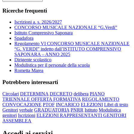
Ricerche frequenti
Iscrizioni a. s. 2026/2027
CONCORSO MUSICALE NAZIONALE “G.Verdi”
Istituto Comprensivo Saponara
Spadafora
Regolamento VI CONCORSO MUSICALE NAZIONALE
“G. VERDI” indetto dall’ISTITUTO COMPRENSIVO
SAPONARA – ANNO 2025
Dirigente scolastico
Modulistica per il personale della scuola
Rometta Marea
Potrebbero interessarti
Circolari
DETERMINA
DECRETO
delibera
PIANO
TRIENNALE OFFERTA FORMATIVA
REGOLAMENTO
CONVOCAZIONE
PTOF
INCARICO
ELEZIONI
Libri di testo
Genitori
verbale
GRADUATORIA
PNRR
Istituto
Modulistica
genitori
Iscrizioni
ELEZIONI RAPPRESENTANTI GENITORI
ASSEMBLEA
Accedi ai servizi