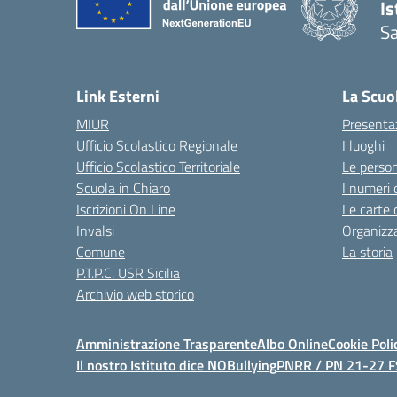
I
S
Link Esterni
La Scuo
MIUR
Presenta
Ufficio Scolastico Regionale
I luoghi
Ufficio Scolastico Territoriale
Le perso
Scuola in Chiaro
I numeri 
Iscrizioni On Line
Le carte 
Invalsi
Organizz
Comune
La storia
P.T.P.C. USR Sicilia
Archivio web storico
Amministrazione Trasparente
Albo Online
Cookie Poli
Il nostro Istituto dice NOBullying
PNRR / PN 21-27 