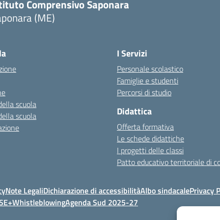
stituto Comprensivo Saponara
aponara (ME)
la
I Servizi
zione
Personale scolastico
Famiglie e studenti
ne
Percorsi di studio
della scuola
Didattica
della scuola
Offerta formativa
azione
Le schede didattiche
I progetti delle classi
Patto educativo territoriale di 
cy
Note Legali
Dichiarazione di accessibilità
Albo sindacale
Privacy P
FSE+
Whistleblowing
Agenda Sud 2025-27