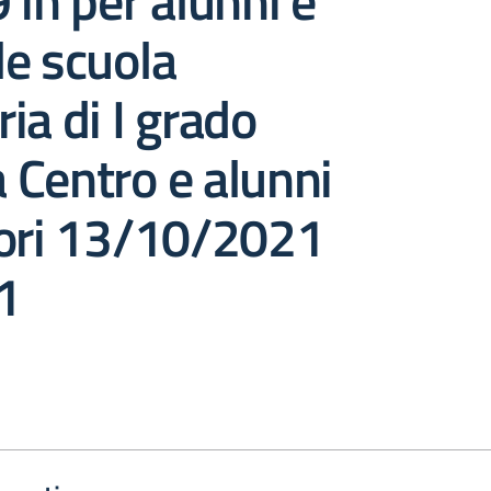
 in per alunni e
e scuola
ia di I grado
Centro e alunni
tori 13/10/2021
61