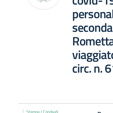
covid-19
personal
secondar
Rometta 
viaggia
circ. n. 
Stampa / Condividi