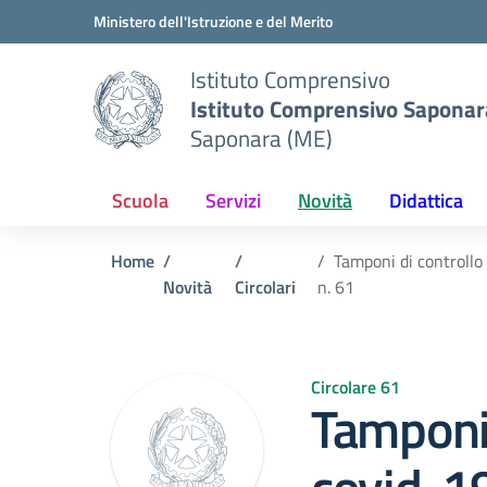
Vai ai contenuti
Vai al menu di navigazione
Vai al footer
Ministero dell'Istruzione e del Merito
Istituto Comprensivo
Istituto Comprensivo Saponar
Saponara (ME)
Scuola
Servizi
Novità
Didattica
Home
Tamponi di controllo
Novità
Circolari
n. 61
Circolare 61
Tamponi 