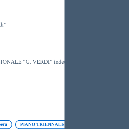
i”
ONALE “G. VERDI” indetto dall’ISTITUTO COM
bera
PIANO TRIENNALE OFFERTA FORMATIVA