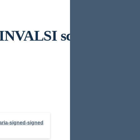
VALSI scuola secondar
ia-signed-signed