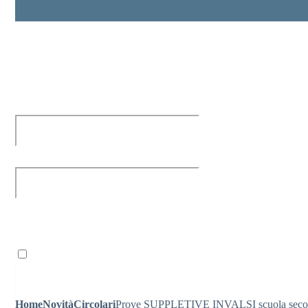
Personale scolastico
Entra nel sito della scuola con le tue credenziali per gesti
Ricordami
Home
Novità
Circolari
Prove SUPPLETIVE INVALSI scuola secondar