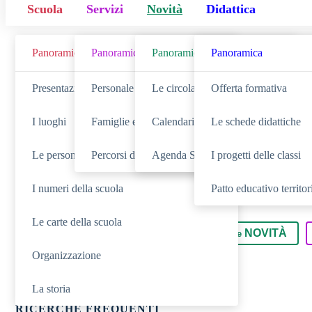
Scuola
Servizi
Novità
Didattica
Panoramica
Panoramica
Panoramica
Panoramica
Cerca
Presentazione
Personale scolastico
Le circolari
Offerta formativa
I luoghi
Famiglie e studenti
Calendario eventi
Le schede didattiche
Le persone
Percorsi di studio
Agenda Sud 2025-27
I progetti delle classi
I numeri della scuola
Patto educativo territo
Le carte della scuola
SCUOLA
NOVITÀ
Cerca nella sezione
Cerca tra le
Organizzazione
La storia
RICERCHE FREQUENTI