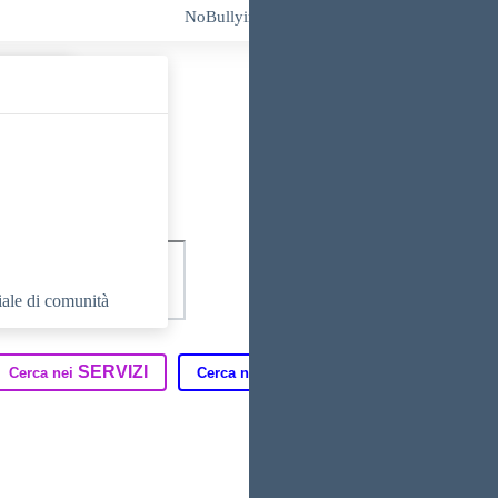
NoBullying
UNICA
EUROPA
riale di comunità
SERVIZI
DIDATTICA
T
Cerca nei
Cerca nella
Cerca in