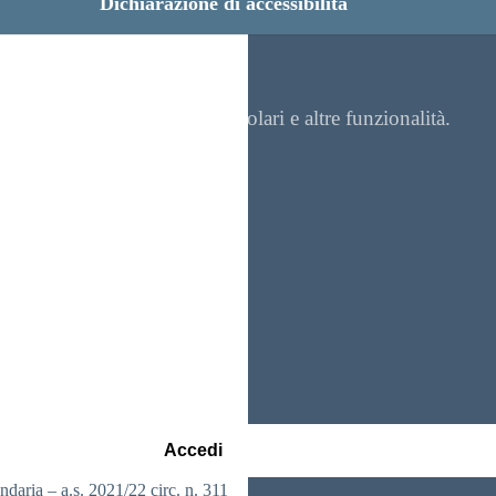
Dichiarazione di accessibilità
re contenuti, visualizzare circolari e altre funzionalità.
Accedi
ia – a.s. 2021/22 circ. n. 311