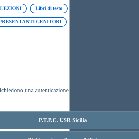
LEZIONI
Libri di testo
Genitori
verbale
PRESENTANTI GENITORI
ASSEMBLEA
 richiedono una autenticazione personale.
P.T.P.C. USR Sicilia