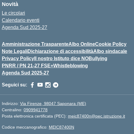
Novità
Le circolari
Calendario eventi
Agenda Sud 2025-27
Amministrazione Trasparente
Albo Online
Cookie Policy
Note Legali
Dichiarazione di accessibilità
Albo sindacale
Privacy Policy
Il nostro Istituto dice NOBullying
PNRR / PN 21-27 FSE+
Whistleblowing
Agenda Sud 2025-27
Seguici su:
Indirizzo:
Via Firenze, 98047 Saponara (ME)
Centralino:
0909941778
Posta elettronica certificata (PEC):
meic87400n@pec.istruzione.it
Codice meccanografico:
MEIC87400N