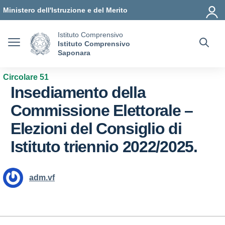
Vai ai contenuti
Vai al menu di navigazione
Vai al footer
Ministero dell'Istruzione e del Merito
Istituto Comprensivo
Istituto Comprensivo
Saponara
Circolare 51
Insediamento della
Commissione Elettorale –
Elezioni del Consiglio di
Istituto triennio 2022/2025.
adm.vf