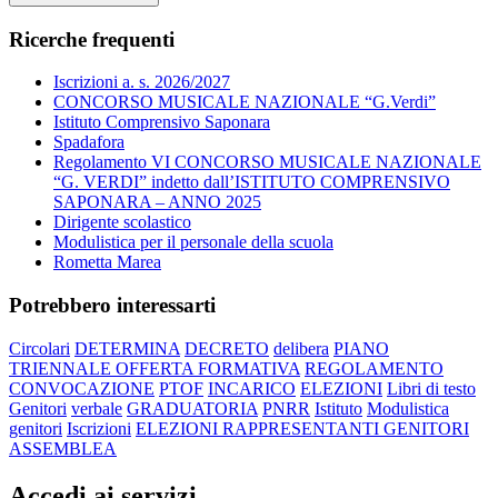
Ricerche frequenti
Iscrizioni a. s. 2026/2027
CONCORSO MUSICALE NAZIONALE “G.Verdi”
Istituto Comprensivo Saponara
Spadafora
Regolamento VI CONCORSO MUSICALE NAZIONALE
“G. VERDI” indetto dall’ISTITUTO COMPRENSIVO
SAPONARA – ANNO 2025
Dirigente scolastico
Modulistica per il personale della scuola
Rometta Marea
Potrebbero interessarti
Circolari
DETERMINA
DECRETO
delibera
PIANO
TRIENNALE OFFERTA FORMATIVA
REGOLAMENTO
CONVOCAZIONE
PTOF
INCARICO
ELEZIONI
Libri di testo
Genitori
verbale
GRADUATORIA
PNRR
Istituto
Modulistica
genitori
Iscrizioni
ELEZIONI RAPPRESENTANTI GENITORI
ASSEMBLEA
Accedi ai servizi