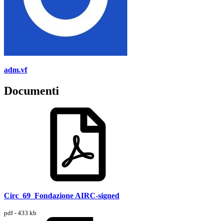
adm.vf
Documenti
Circ_69_Fondazione AIRC-signed
pdf - 433 kb