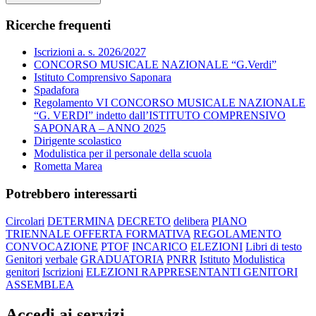
Ricerche frequenti
Iscrizioni a. s. 2026/2027
CONCORSO MUSICALE NAZIONALE “G.Verdi”
Istituto Comprensivo Saponara
Spadafora
Regolamento VI CONCORSO MUSICALE NAZIONALE
“G. VERDI” indetto dall’ISTITUTO COMPRENSIVO
SAPONARA – ANNO 2025
Dirigente scolastico
Modulistica per il personale della scuola
Rometta Marea
Potrebbero interessarti
Circolari
DETERMINA
DECRETO
delibera
PIANO
TRIENNALE OFFERTA FORMATIVA
REGOLAMENTO
CONVOCAZIONE
PTOF
INCARICO
ELEZIONI
Libri di testo
Genitori
verbale
GRADUATORIA
PNRR
Istituto
Modulistica
genitori
Iscrizioni
ELEZIONI RAPPRESENTANTI GENITORI
ASSEMBLEA
Accedi ai servizi