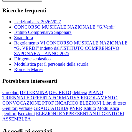
Ricerche frequenti
Iscrizioni a. s. 2026/2027
CONCORSO MUSICALE NAZIONALE “G.Verdi”
Istituto Comprensivo Saponara
Spadafora
Regolamento VI CONCORSO MUSICALE NAZIONALE
“G. VERDI” indetto dall’ISTITUTO COMPRENSIVO
SAPONARA – ANNO 2025
Dirigente scolastico
Modulistica per il personale della scuola
Rometta Marea
Potrebbero interessarti
Circolari
DETERMINA
DECRETO
delibera
PIANO
TRIENNALE OFFERTA FORMATIVA
REGOLAMENTO
CONVOCAZIONE
PTOF
INCARICO
ELEZIONI
Libri di testo
Genitori
verbale
GRADUATORIA
PNRR
Istituto
Modulistica
genitori
Iscrizioni
ELEZIONI RAPPRESENTANTI GENITORI
ASSEMBLEA
Accedi ai servizi