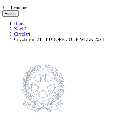
Ricordami
Accedi
Home
Novità
Circolari
Circolare n. 74 – EUROPE CODE WEEK 2024