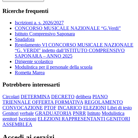
Ricerche frequenti
Iscrizioni a. s. 2026/2027
CONCORSO MUSICALE NAZIONALE “G.Verdi”
Istituto Comprensivo Saponara
Spadafora
Regolamento VI CONCORSO MUSICALE NAZIONALE
“G. VERDI” indetto dall’ISTITUTO COMPRENSIVO
SAPONARA – ANNO 2025
Dirigente scolastico
Modulistica per il personale della scuola
Rometta Marea
Potrebbero interessarti
Circolari
DETERMINA
DECRETO
delibera
PIANO
TRIENNALE OFFERTA FORMATIVA
REGOLAMENTO
CONVOCAZIONE
PTOF
INCARICO
ELEZIONI
Libri di testo
Genitori
verbale
GRADUATORIA
PNRR
Istituto
Modulistica
genitori
Iscrizioni
ELEZIONI RAPPRESENTANTI GENITORI
ASSEMBLEA
Accedi ai servizi