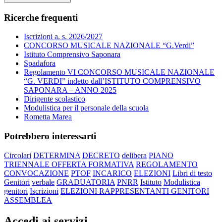
Ricerche frequenti
Iscrizioni a. s. 2026/2027
CONCORSO MUSICALE NAZIONALE “G.Verdi”
Istituto Comprensivo Saponara
Spadafora
Regolamento VI CONCORSO MUSICALE NAZIONALE
“G. VERDI” indetto dall’ISTITUTO COMPRENSIVO
SAPONARA – ANNO 2025
Dirigente scolastico
Modulistica per il personale della scuola
Rometta Marea
Potrebbero interessarti
Circolari
DETERMINA
DECRETO
delibera
PIANO
TRIENNALE OFFERTA FORMATIVA
REGOLAMENTO
CONVOCAZIONE
PTOF
INCARICO
ELEZIONI
Libri di testo
Genitori
verbale
GRADUATORIA
PNRR
Istituto
Modulistica
genitori
Iscrizioni
ELEZIONI RAPPRESENTANTI GENITORI
ASSEMBLEA
Accedi ai servizi