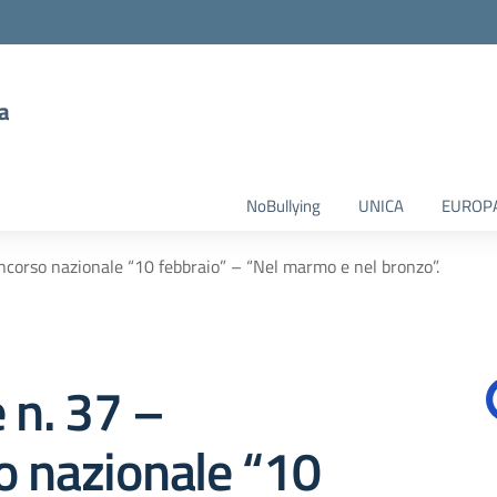
a
NoBullying
UNICA
EUROP
oncorso nazionale “10 febbraio” – “Nel marmo e nel bronzo”.
e n. 37 –
o nazionale “10