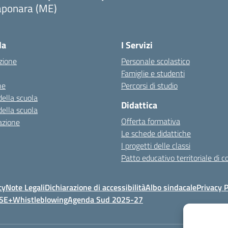
aponara (ME)
la
I Servizi
zione
Personale scolastico
Famiglie e studenti
ne
Percorsi di studio
della scuola
Didattica
della scuola
Offerta formativa
azione
Le schede didattiche
I progetti delle classi
Patto educativo territoriale di 
cy
Note Legali
Dichiarazione di accessibilità
Albo sindacale
Privacy P
FSE+
Whistleblowing
Agenda Sud 2025-27