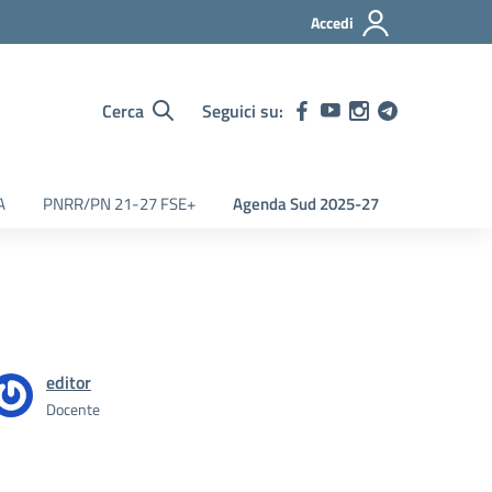
Accedi
Cerca
Seguici su:
A
PNRR/PN 21-27 FSE+
Agenda Sud 2025-27
editor
Docente