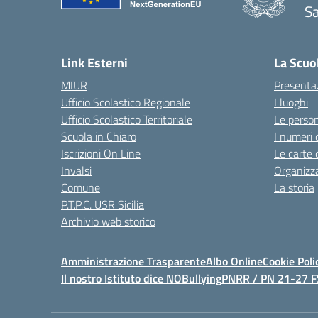
S
Link Esterni
La Scuo
MIUR
Presenta
Ufficio Scolastico Regionale
I luoghi
Ufficio Scolastico Territoriale
Le perso
Scuola in Chiaro
I numeri 
Iscrizioni On Line
Le carte 
Invalsi
Organizz
Comune
La storia
P.T.P.C. USR Sicilia
Archivio web storico
Amministrazione Trasparente
Albo Online
Cookie Poli
Il nostro Istituto dice NOBullying
PNRR / PN 21-27 