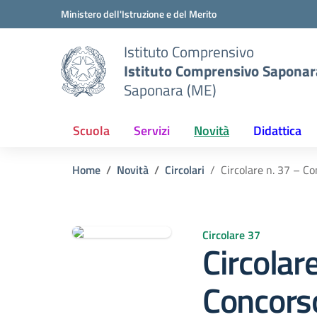
Vai ai contenuti
Vai al menu di navigazione
Vai al footer
Ministero dell'Istruzione e del Merito
Istituto Comprensivo
Istituto Comprensivo Saponar
Saponara (ME)
Scuola
Servizi
Novità
Didattica
Home
Novità
Circolari
Circolare n. 37 – C
Circolare 37
Circolar
Concors