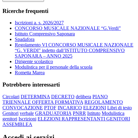
Ricerche frequenti
Iscrizioni a. s. 2026/2027
CONCORSO MUSICALE NAZIONALE “G.Verdi”
Istituto Comprensivo Saponara
Spadafora
Regolamento VI CONCORSO MUSICALE NAZIONALE
“G. VERDI” indetto dall’ISTITUTO COMPRENSIVO
SAPONARA – ANNO 2025
Dirigente scolastico
Modulistica per il personale della scuola
Rometta Marea
Potrebbero interessarti
Circolari
DETERMINA
DECRETO
delibera
PIANO
TRIENNALE OFFERTA FORMATIVA
REGOLAMENTO
CONVOCAZIONE
PTOF
INCARICO
ELEZIONI
Libri di testo
Genitori
verbale
GRADUATORIA
PNRR
Istituto
Modulistica
genitori
Iscrizioni
ELEZIONI RAPPRESENTANTI GENITORI
ASSEMBLEA
Accedi ai servizi