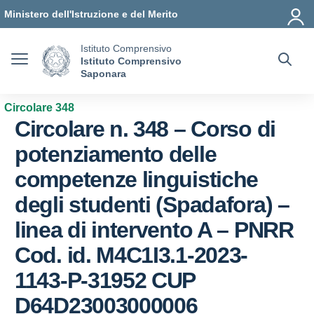
Vai ai contenuti
Vai al menu di navigazione
Vai al footer
Ministero dell'Istruzione e del Merito
Istituto Comprensivo
Istituto Comprensivo
Saponara
Circolare 348
Circolare n. 348 – Corso di
potenziamento delle
competenze linguistiche
degli studenti (Spadafora) –
linea di intervento A – PNRR
Cod. id. M4C1I3.1-2023-
1143-P-31952 CUP
D64D23003000006