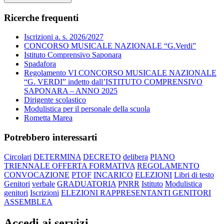
Ricerche frequenti
Iscrizioni a. s. 2026/2027
CONCORSO MUSICALE NAZIONALE “G.Verdi”
Istituto Comprensivo Saponara
Spadafora
Regolamento VI CONCORSO MUSICALE NAZIONALE
“G. VERDI” indetto dall’ISTITUTO COMPRENSIVO
SAPONARA – ANNO 2025
Dirigente scolastico
Modulistica per il personale della scuola
Rometta Marea
Potrebbero interessarti
Circolari
DETERMINA
DECRETO
delibera
PIANO
TRIENNALE OFFERTA FORMATIVA
REGOLAMENTO
CONVOCAZIONE
PTOF
INCARICO
ELEZIONI
Libri di testo
Genitori
verbale
GRADUATORIA
PNRR
Istituto
Modulistica
genitori
Iscrizioni
ELEZIONI RAPPRESENTANTI GENITORI
ASSEMBLEA
Accedi ai servizi