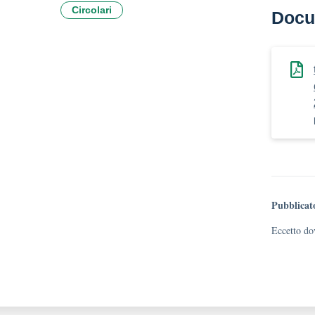
Circolari
Docu
Pubblicat
Eccetto dov