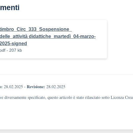
menti
timbro_Circ_333_Sospensione_
delle_attività didattiche_martedì_04-marzo-
2025-signed
pdf - 207 kb
o:
Revisione:
28.02.2025
-
28.02.2025
e diversamente specificato, questo articolo è stato rilasciato sotto Licenza Cr