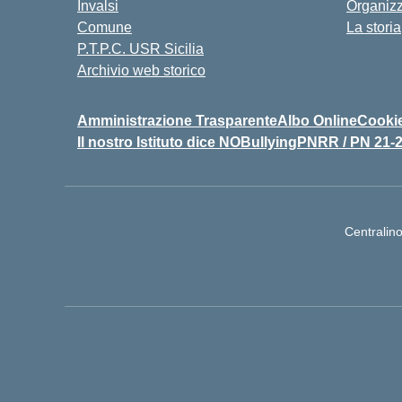
Invalsi
Organiz
Comune
La storia
P.T.P.C. USR Sicilia
Archivio web storico
Amministrazione Trasparente
Albo Online
Cookie
Il nostro Istituto dice NOBullying
PNRR / PN 21-
Centralin