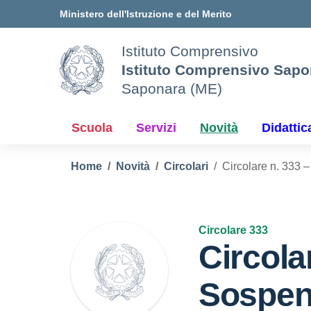
Vai ai contenuti
Vai al menu di navigazione
Vai al footer
Ministero dell'Istruzione e del Merito
Istituto Comprensivo
Istituto Comprensivo Sapo
Saponara (ME)
Scuola
Servizi
Novità
Didattic
Home
Novità
Circolari
Circolare n. 333 –
Circolare 333
Circola
Sospen