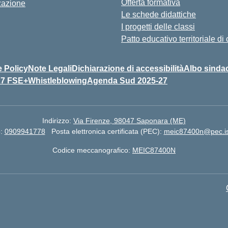
Offerta formativa
zazione
Le schede didattiche
I progetti delle classi
Patto educativo territoriale d
 Policy
Note Legali
Dichiarazione di accessibilità
Albo sinda
27 FSE+
Whistleblowing
Agenda Sud 2025-27
Indirizzo:
Via Firenze, 98047 Saponara (ME)
o:
0909941778
Posta elettronica certificata (PEC):
meic87400n@pec.ist
Codice meccanografico:
MEIC87400N