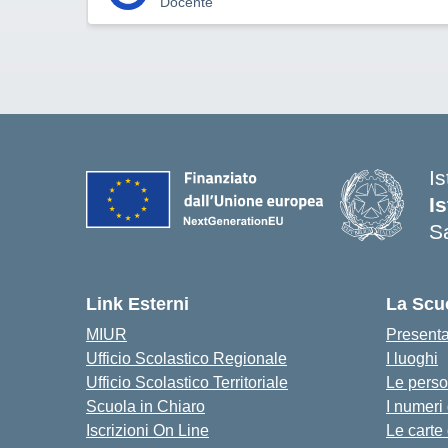
Docente
I
I
S
Link Esterni
La Scu
MIUR
Present
Ufficio Scolastico Regionale
I luoghi
Ufficio Scolastico Territoriale
Le pers
Scuola in Chiaro
I numeri
Iscrizioni On Line
Le carte