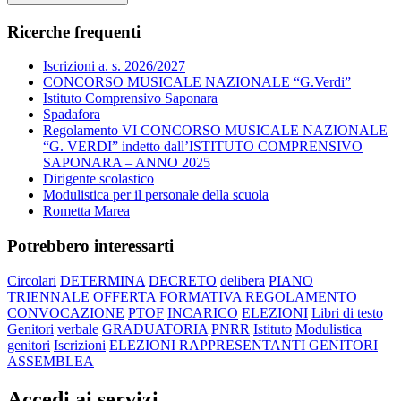
Ricerche frequenti
Iscrizioni a. s. 2026/2027
CONCORSO MUSICALE NAZIONALE “G.Verdi”
Istituto Comprensivo Saponara
Spadafora
Regolamento VI CONCORSO MUSICALE NAZIONALE
“G. VERDI” indetto dall’ISTITUTO COMPRENSIVO
SAPONARA – ANNO 2025
Dirigente scolastico
Modulistica per il personale della scuola
Rometta Marea
Potrebbero interessarti
Circolari
DETERMINA
DECRETO
delibera
PIANO
TRIENNALE OFFERTA FORMATIVA
REGOLAMENTO
CONVOCAZIONE
PTOF
INCARICO
ELEZIONI
Libri di testo
Genitori
verbale
GRADUATORIA
PNRR
Istituto
Modulistica
genitori
Iscrizioni
ELEZIONI RAPPRESENTANTI GENITORI
ASSEMBLEA
Accedi ai servizi