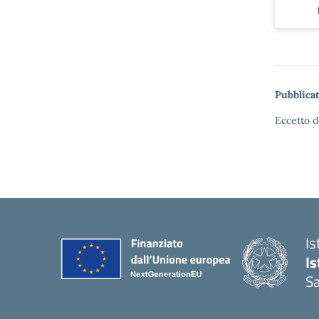
Pubblicat
Eccetto d
Is
I
S