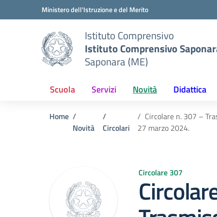
Vai ai contenuti
Vai al menu di navigazione
Vai al footer
Ministero dell'Istruzione e del Merito
Istituto Comprensivo
Istituto Comprensivo Saponar
Saponara (ME)
Scuola
Servizi
Novità
Didattica
Home
Circolare n. 307 – Tr
Novità
Circolari
27 marzo 2024.
Circolare 307
Circolar