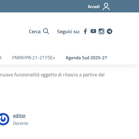
Accedi
Cerca
Seguici su:
A
PNRR/PN 21-27 FSE+
Agenda Sud 2025-27
ove funzionalità oggetto di rilascio a partire dal
editor
Docente