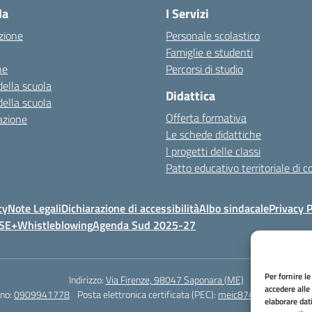
la
I Servizi
zione
Personale scolastico
Famiglie e studenti
ne
Percorsi di studio
della scuola
Didattica
della scuola
Offerta formativa
azione
Le schede didattiche
I progetti delle classi
Patto educativo territoriale di 
cy
Note Legali
Dichiarazione di accessibilità
Albo sindacale
Privacy P
FSE+
Whistleblowing
Agenda Sud 2025-27
Per fornire l
Indirizzo:
Via Firenze, 98047 Saponara (ME)
accedere alle
ino:
0909941778
Posta elettronica certificata (PEC):
meic87400n@pec.istruz
elaborare dat