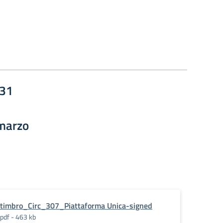
731
 marzo
timbro_Circ_307_Piattaforma Unica-signed
pdf - 463 kb