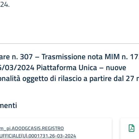
24.
lare n. 307 – Trasmissione nota MIM n. 1
6/03/2024 Piattaforma Unica – nuove
nalità oggetto di rilascio a partire dal 27
menti
m_pi.AOODGCASIS.REGISTRO
UFFICIALE(U).0001731.26-03-2024