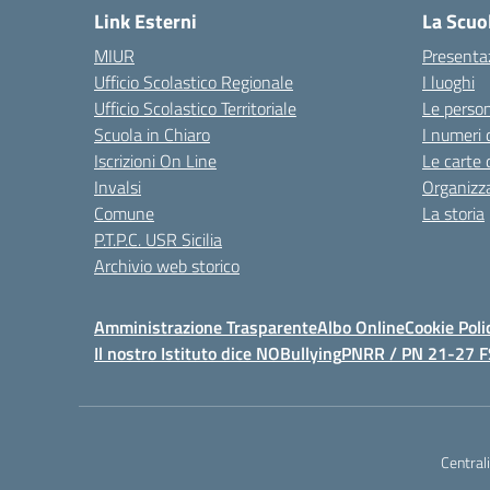
Link Esterni
La Scuo
MIUR
Presenta
Ufficio Scolastico Regionale
I luoghi
Ufficio Scolastico Territoriale
Le perso
Scuola in Chiaro
I numeri 
Iscrizioni On Line
Le carte 
Invalsi
Organizz
Comune
La storia
P.T.P.C. USR Sicilia
Archivio web storico
Amministrazione Trasparente
Albo Online
Cookie Poli
Il nostro Istituto dice NOBullying
PNRR / PN 21-27 
Central