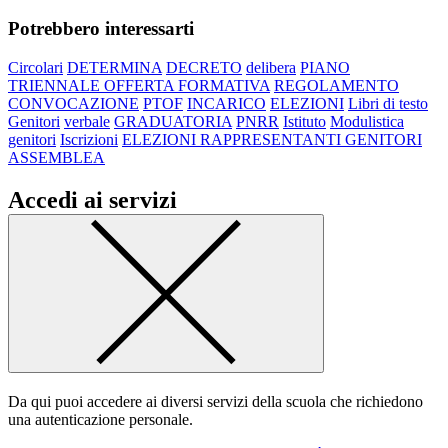
Potrebbero interessarti
Circolari
DETERMINA
DECRETO
delibera
PIANO
TRIENNALE OFFERTA FORMATIVA
REGOLAMENTO
CONVOCAZIONE
PTOF
INCARICO
ELEZIONI
Libri di testo
Genitori
verbale
GRADUATORIA
PNRR
Istituto
Modulistica
genitori
Iscrizioni
ELEZIONI RAPPRESENTANTI GENITORI
ASSEMBLEA
Accedi ai servizi
Da qui puoi accedere ai diversi servizi della scuola che richiedono
una autenticazione personale.