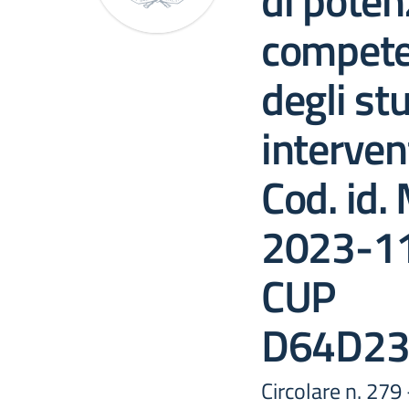
di poten
compete
degli stu
interve
Cod. id.
2023-1
CUP
D64D23
Circolare n. 279