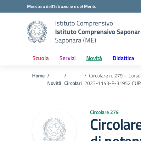
Vai ai contenuti
Vai al menu di navigazione
Vai al footer
Ministero dell'Istruzione e del Merito
Istituto Comprensivo
Istituto Comprensivo Saponar
Saponara (ME)
Scuola
Servizi
Novità
Didattica
Home
Circolare n. 279 – Corso
Novità
Circolari
2023-1143-P-31952 CU
Circolare 279
Circolar