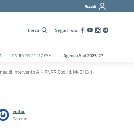
Accedi
Cerca
Seguici su:
A
PNRR/PN 21-27 FSE+
Agenda Sud 2025-27
linea di intervento A – PNRR Cod. id. M4C1I3.1-
editor
Docente