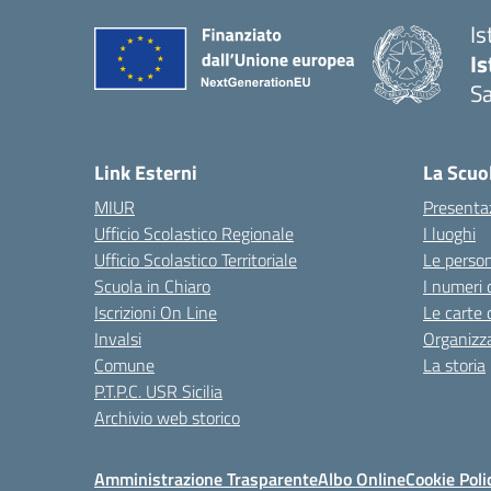
Is
I
S
Link Esterni
La Scuo
MIUR
Presenta
Ufficio Scolastico Regionale
I luoghi
Ufficio Scolastico Territoriale
Le perso
Scuola in Chiaro
I numeri 
Iscrizioni On Line
Le carte 
Invalsi
Organizz
Comune
La storia
P.T.P.C. USR Sicilia
Archivio web storico
Amministrazione Trasparente
Albo Online
Cookie Poli