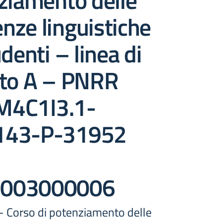
ziamento delle
nze linguistiche
denti – linea di
nto A – PNRR
 M4C1I3.1-
143-P-31952
003000006
 - Corso di potenziamento delle