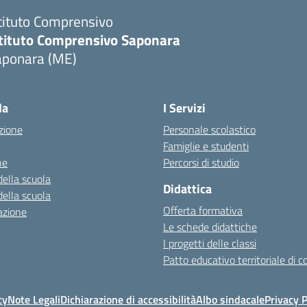
tituto Comprensivo
stituto Comprensivo Saponara
aponara (ME)
la
I Servizi
zione
Personale scolastico
Famiglie e studenti
ne
Percorsi di studio
della scuola
Didattica
della scuola
Offerta formativa
azione
Le schede didattiche
I progetti delle classi
Patto educativo territoriale di 
cy
Note Legali
Dichiarazione di accessibilità
Albo sindacale
Privacy P