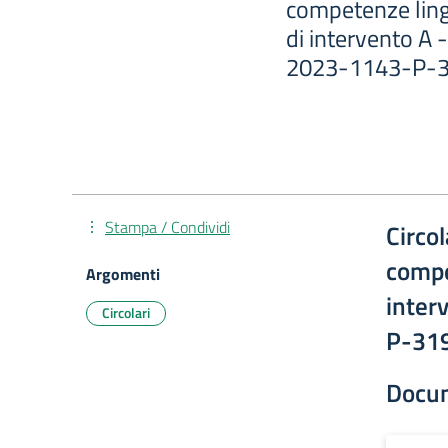
competenze lingu
di intervento A
2023-1143-P-3
Stampa / Condividi
Circo
compe
Argomenti
inter
Circolari
P-31
Docu