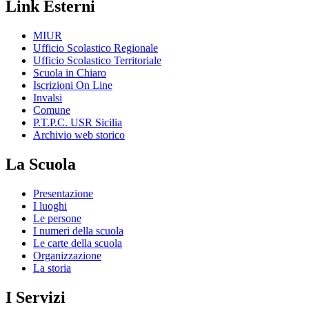
Link Esterni
MIUR
Ufficio Scolastico Regionale
Ufficio Scolastico Territoriale
Scuola in Chiaro
Iscrizioni On Line
Invalsi
Comune
P.T.P.C. USR Sicilia
Archivio web storico
La Scuola
Presentazione
I luoghi
Le persone
I numeri della scuola
Le carte della scuola
Organizzazione
La storia
I Servizi