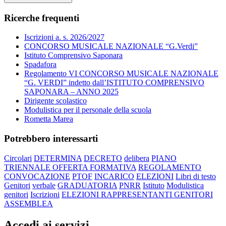
Ricerche frequenti
Iscrizioni a. s. 2026/2027
CONCORSO MUSICALE NAZIONALE “G.Verdi”
Istituto Comprensivo Saponara
Spadafora
Regolamento VI CONCORSO MUSICALE NAZIONALE
“G. VERDI” indetto dall’ISTITUTO COMPRENSIVO
SAPONARA – ANNO 2025
Dirigente scolastico
Modulistica per il personale della scuola
Rometta Marea
Potrebbero interessarti
Circolari
DETERMINA
DECRETO
delibera
PIANO
TRIENNALE OFFERTA FORMATIVA
REGOLAMENTO
CONVOCAZIONE
PTOF
INCARICO
ELEZIONI
Libri di testo
Genitori
verbale
GRADUATORIA
PNRR
Istituto
Modulistica
genitori
Iscrizioni
ELEZIONI RAPPRESENTANTI GENITORI
ASSEMBLEA
Accedi ai servizi