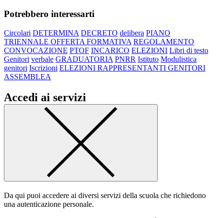
Potrebbero interessarti
Circolari
DETERMINA
DECRETO
delibera
PIANO
TRIENNALE OFFERTA FORMATIVA
REGOLAMENTO
CONVOCAZIONE
PTOF
INCARICO
ELEZIONI
Libri di testo
Genitori
verbale
GRADUATORIA
PNRR
Istituto
Modulistica
genitori
Iscrizioni
ELEZIONI RAPPRESENTANTI GENITORI
ASSEMBLEA
Accedi ai servizi
Da qui puoi accedere ai diversi servizi della scuola che richiedono
una autenticazione personale.