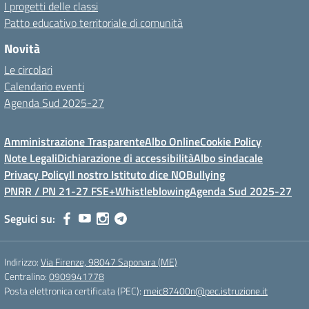
I progetti delle classi
Patto educativo territoriale di comunità
Novità
Le circolari
Calendario eventi
Agenda Sud 2025-27
Amministrazione Trasparente
Albo Online
Cookie Policy
Note Legali
Dichiarazione di accessibilità
Albo sindacale
Privacy Policy
Il nostro Istituto dice NOBullying
PNRR / PN 21-27 FSE+
Whistleblowing
Agenda Sud 2025-27
Seguici su:
Indirizzo:
Via Firenze, 98047 Saponara (ME)
Centralino:
0909941778
Posta elettronica certificata (PEC):
meic87400n@pec.istruzione.it