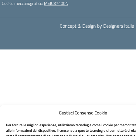
Codice meccanografico:
MEIC87400N
Concept & Design by Designers Italia
Gestisci Consenso Cookie
Per fornire le migliori esperienze, utilizziamo tecnologie come i cookie per memorizz
alle informazioni del dispositivo. Il consenso a queste tecnologie ci permetterà di ela
come il comportamento di navigazione o ID unici su questo sito. Non acconsentire o ri