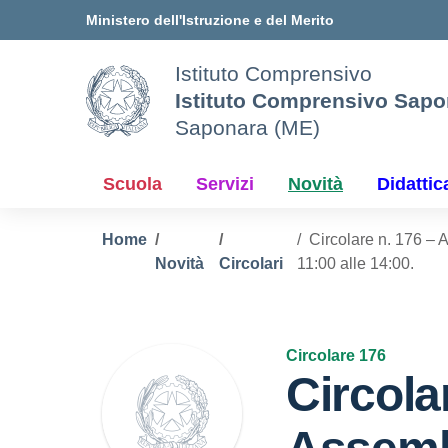
Vai ai contenuti
Vai al menu di navigazione
Vai al footer
Ministero dell'Istruzione e del Merito
Istituto Comprensivo
Istituto Comprensivo Sapo
Saponara (ME)
Scuola
Servizi
Novità
Didattic
Home
Circolare n. 176 – 
Novità
Circolari
11:00 alle 14:00.
Circolare 176
Circola