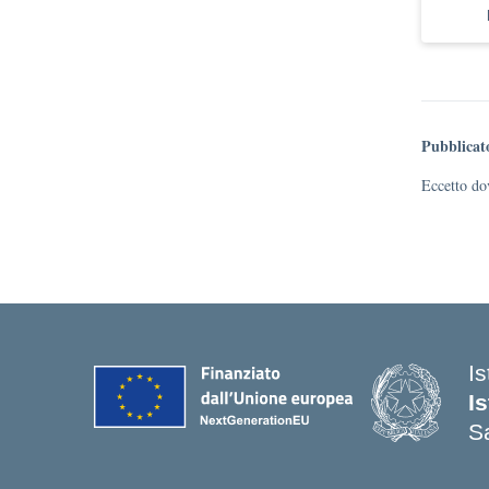
Pubblicat
Eccetto dov
I
I
S