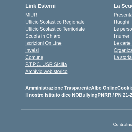
Link Esterni
La Scu
MIUR
Present
Ufficio Scolastico Regionale
I luoghi
Ufficio Scolastico Territoriale
Le pers
Scuola in Chiaro
I numeri
Iscrizioni On Line
Le carte
Invalsi
Organiz
Comune
La storia
P.T.P.C. USR Sicilia
Archivio web storico
Amministrazione Trasparente
Albo Online
Cookie
Il nostro Istituto dice NOBullying
PNRR / PN 21-
Centralin