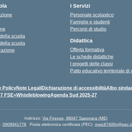
ola
I Servizi
azione
Personale scolastico
Famiglie e studenti
one
Percorsi di studio
 della scuola
Didattica
 della scuola
Offerta formativa
zazione
Le schede didattiche
I progetti delle classi
Patto educativo territoriale d
 Policy
Note Legali
Dichiarazione di accessibilità
Albo sinda
27 FSE+
Whistleblowing
Agenda Sud 2025-27
Indirizzo:
Via Firenze, 98047 Saponara (ME)
o:
0909941778
Posta elettronica certificata (PEC):
meic87400n@pec.ist