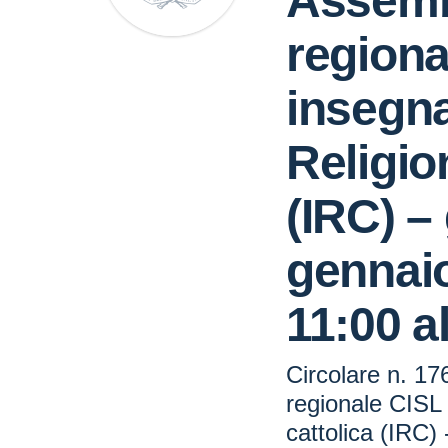
Assemb
regiona
insegna
Religio
(IRC) –
gennaio
11:00 al
Circolare n. 1
regionale CISL 
cattolica (IRC)