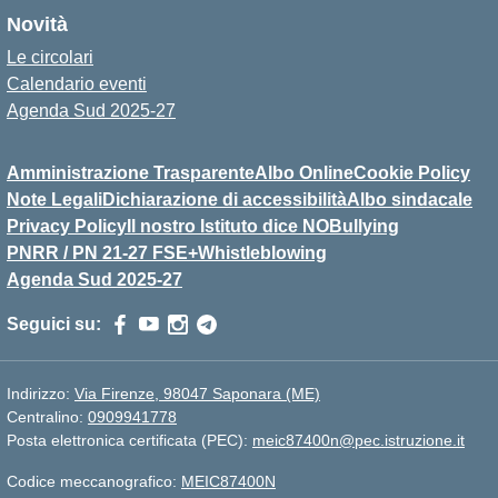
Novità
Le circolari
Calendario eventi
Agenda Sud 2025-27
Amministrazione Trasparente
Albo Online
Cookie Policy
Note Legali
Dichiarazione di accessibilità
Albo sindacale
Privacy Policy
Il nostro Istituto dice NOBullying
PNRR / PN 21-27 FSE+
Whistleblowing
Agenda Sud 2025-27
Seguici su:
Indirizzo:
Via Firenze, 98047 Saponara (ME)
Centralino:
0909941778
Posta elettronica certificata (PEC):
meic87400n@pec.istruzione.it
Codice meccanografico:
MEIC87400N