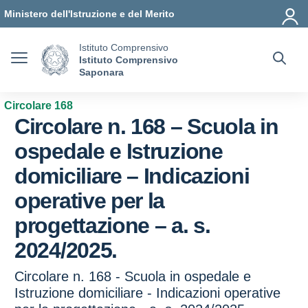
Vai ai contenuti
Vai al menu di navigazione
Vai al footer
Ministero dell'Istruzione e del Merito
Istituto Comprensivo
Istituto Comprensivo
Saponara
Circolare 168
Circolare n. 168 – Scuola in
ospedale e Istruzione
domiciliare – Indicazioni
operative per la
progettazione – a. s.
2024/2025.
Circolare n. 168 - Scuola in ospedale e
Istruzione domiciliare - Indicazioni operative