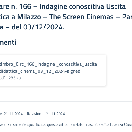
lare n. 166 – Indagine conoscitiva Uscita
tica a Milazzo – The Screen Cinemas – Pa
la – del 03/12/2024.
menti
timbro_Circ_166_Indagine _conoscitiva_uscita
didattica_cinema_03_12_2024-signed
pdf - 233 kb
o:
Revisione:
21.11.2024
-
21.11.2024
e diversamente specificato, questo articolo è stato rilasciato sotto Licenza Cr