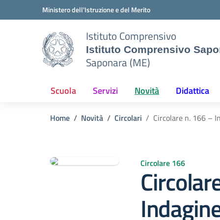
Vai ai contenuti
Vai al menu di navigazione
Vai al footer
Ministero dell'Istruzione e del Merito
Istituto Comprensivo
Istituto Comprensivo Sapo
Saponara (ME)
Scuola
Servizi
Novità
Didattica
Home
Novità
Circolari
Circolare n. 166 – 
Circolare 166
Circolar
Indagine