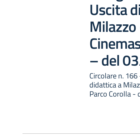
Uscita d
Milazzo
Cinemas 
– del 0
Circolare n. 166
didattica a Mila
Parco Corolla -