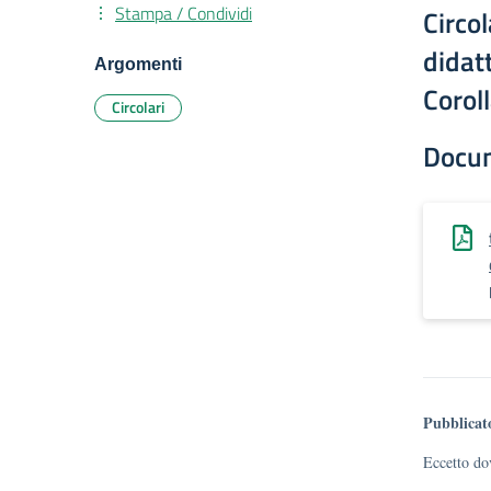
Stampa / Condividi
Circo
didat
Argomenti
Corol
Circolari
Docu
Pubblicat
Eccetto dov