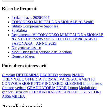
Ricerche frequenti
Iscrizioni a. s. 2026/2027
CONCORSO MUSICALE NAZIONALE “G.Verdi”
Istituto Comprensivo Saponara
Spadafora
Regolamento VI CONCORSO MUSICALE NAZIONALE
“G. VERDI” indetto dall’ISTITUTO COMPRENSIVO
SAPONARA – ANNO 2025
Dirigente scolastico
Modulistica per il personale della scuola
Rometta Marea
Potrebbero interessarti
Circolari
DETERMINA
DECRETO
delibera
PIANO
TRIENNALE OFFERTA FORMATIVA
REGOLAMENTO
CONVOCAZIONE
PTOF
INCARICO
ELEZIONI
Libri di testo
Genitori
verbale
GRADUATORIA
PNRR
Istituto
Modulistica
genitori
Iscrizioni
ELEZIONI RAPPRESENTANTI GENITORI
ASSEMBLEA
Accedi ai servizi