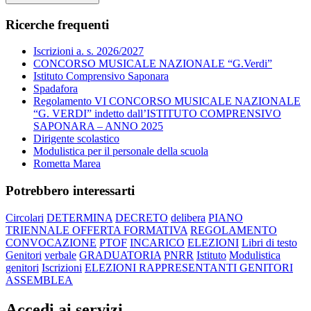
Ricerche frequenti
Iscrizioni a. s. 2026/2027
CONCORSO MUSICALE NAZIONALE “G.Verdi”
Istituto Comprensivo Saponara
Spadafora
Regolamento VI CONCORSO MUSICALE NAZIONALE
“G. VERDI” indetto dall’ISTITUTO COMPRENSIVO
SAPONARA – ANNO 2025
Dirigente scolastico
Modulistica per il personale della scuola
Rometta Marea
Potrebbero interessarti
Circolari
DETERMINA
DECRETO
delibera
PIANO
TRIENNALE OFFERTA FORMATIVA
REGOLAMENTO
CONVOCAZIONE
PTOF
INCARICO
ELEZIONI
Libri di testo
Genitori
verbale
GRADUATORIA
PNRR
Istituto
Modulistica
genitori
Iscrizioni
ELEZIONI RAPPRESENTANTI GENITORI
ASSEMBLEA
Accedi ai servizi