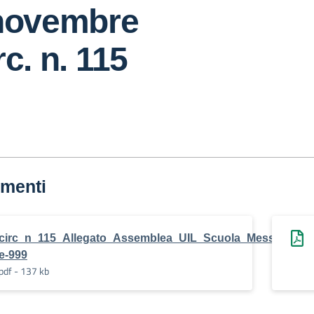
 novembre
c. n. 115
menti
circ_n_115_Allegato_Assemblea_UIL_Scuola_Messina_Istitu
e-999
pdf - 137 kb