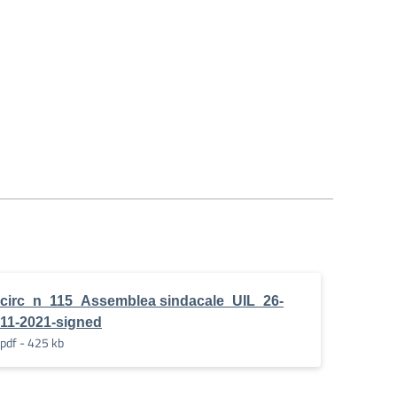
ti_Comprensivi_distretti_037-
circ_n_115_Assemblea sindacale_UIL_26-
11-2021-signed
pdf - 425 kb