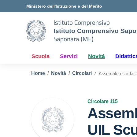
Vai ai contenuti
Vai al menu di navigazione
Vai al footer
Ministero dell'Istruzione e del Merito
Istituto Comprensivo
Istituto Comprensivo Sapo
Saponara (ME)
Scuola
Servizi
Novità
Didattic
Assemblea sindaca
Home
Novità
Circolari
Circolare 115
Assemb
UIL Sc