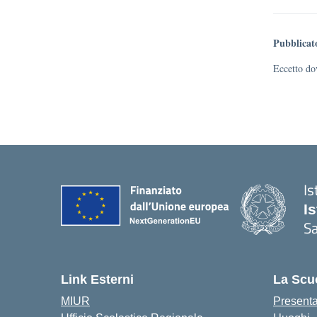
Pubblicat
Eccetto dov
Is
I
S
Link Esterni
La Scu
MIUR
Present