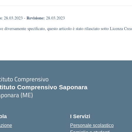
o:
Revisione:
28.03.2023
-
28.03.2023
e diversamente specificato, questo articolo è stato rilasciato sotto Licenza Cr
tituto Comprensivo
stituto Comprensivo Saponara
aponara (ME)
ola
I Servizi
azione
Personale scolastico