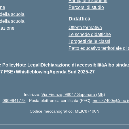
Famiglie e studenti
one
Percorsi di studio
 della scuola
Didattica
 della scuola
Offerta formativa
zazione
Le schede didattiche
I progetti delle classi
Patto educativo territoriale d
 Policy
Note Legali
Dichiarazione di accessibilità
Albo sinda
27 FSE+
Whistleblowing
Agenda Sud 2025-27
Indirizzo:
Via Firenze, 98047 Saponara (ME)
o:
0909941778
Posta elettronica certificata (PEC):
meic87400n@pec.ist
Codice meccanografico:
MEIC87400N