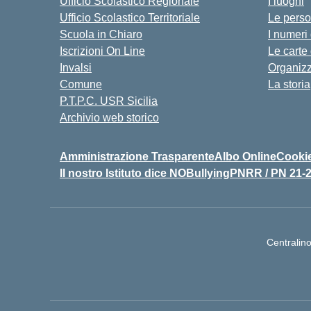
Ufficio Scolastico Regionale
I luoghi
Ufficio Scolastico Territoriale
Le pers
Scuola in Chiaro
I numeri
Iscrizioni On Line
Le carte
Invalsi
Organiz
Comune
La storia
P.T.P.C. USR Sicilia
Archivio web storico
Amministrazione Trasparente
Albo Online
Cookie
Il nostro Istituto dice NOBullying
PNRR / PN 21-
Centralin