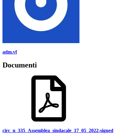
adm.vf
Documenti
circ_n_335_Assemblea_sindacale_17_05_2022-signed