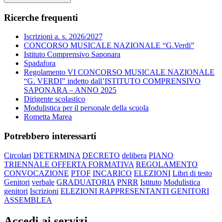
Ricerche frequenti
Iscrizioni a. s. 2026/2027
CONCORSO MUSICALE NAZIONALE “G.Verdi”
Istituto Comprensivo Saponara
Spadafora
Regolamento VI CONCORSO MUSICALE NAZIONALE
“G. VERDI” indetto dall’ISTITUTO COMPRENSIVO
SAPONARA – ANNO 2025
Dirigente scolastico
Modulistica per il personale della scuola
Rometta Marea
Potrebbero interessarti
Circolari
DETERMINA
DECRETO
delibera
PIANO
TRIENNALE OFFERTA FORMATIVA
REGOLAMENTO
CONVOCAZIONE
PTOF
INCARICO
ELEZIONI
Libri di testo
Genitori
verbale
GRADUATORIA
PNRR
Istituto
Modulistica
genitori
Iscrizioni
ELEZIONI RAPPRESENTANTI GENITORI
ASSEMBLEA
Accedi ai servizi