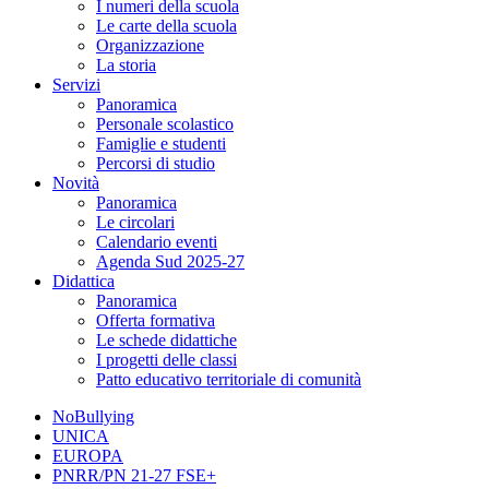
I numeri della scuola
Le carte della scuola
Organizzazione
La storia
Servizi
Panoramica
Personale scolastico
Famiglie e studenti
Percorsi di studio
Novità
Panoramica
Le circolari
Calendario eventi
Agenda Sud 2025-27
Didattica
Panoramica
Offerta formativa
Le schede didattiche
I progetti delle classi
Patto educativo territoriale di comunità
NoBullying
UNICA
EUROPA
PNRR/PN 21-27 FSE+