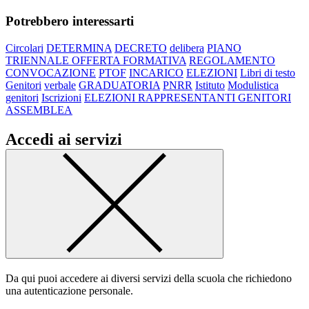
Potrebbero interessarti
Circolari
DETERMINA
DECRETO
delibera
PIANO
TRIENNALE OFFERTA FORMATIVA
REGOLAMENTO
CONVOCAZIONE
PTOF
INCARICO
ELEZIONI
Libri di testo
Genitori
verbale
GRADUATORIA
PNRR
Istituto
Modulistica
genitori
Iscrizioni
ELEZIONI RAPPRESENTANTI GENITORI
ASSEMBLEA
Accedi ai servizi
Da qui puoi accedere ai diversi servizi della scuola che richiedono
una autenticazione personale.