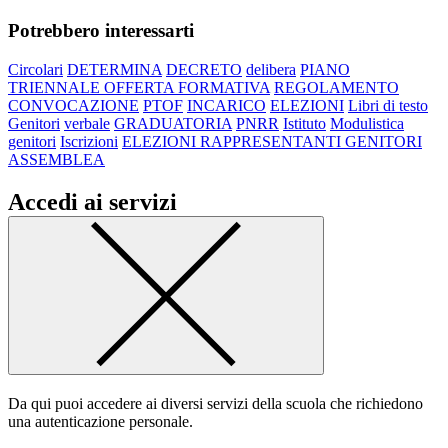
Potrebbero interessarti
Circolari
DETERMINA
DECRETO
delibera
PIANO
TRIENNALE OFFERTA FORMATIVA
REGOLAMENTO
CONVOCAZIONE
PTOF
INCARICO
ELEZIONI
Libri di testo
Genitori
verbale
GRADUATORIA
PNRR
Istituto
Modulistica
genitori
Iscrizioni
ELEZIONI RAPPRESENTANTI GENITORI
ASSEMBLEA
Accedi ai servizi
Da qui puoi accedere ai diversi servizi della scuola che richiedono
una autenticazione personale.