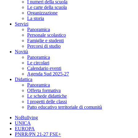
I numeri della scuola
Le carte della scuola
Organizzazione
La storia
Servizi
Panoramica
Personale scolastico
Famiglie e studenti
Percorsi di studio
Novità
Panoramica
Le circolari
Calendario eventi
Agenda Sud 2025-27
Didattica
Panoramica
Offerta formativa
Le schede didattiche
I progetti delle classi
Patto educativo territoriale di comunità
NoBullying
UNICA
EUROPA
PNRR/PN 21-27 FSE+