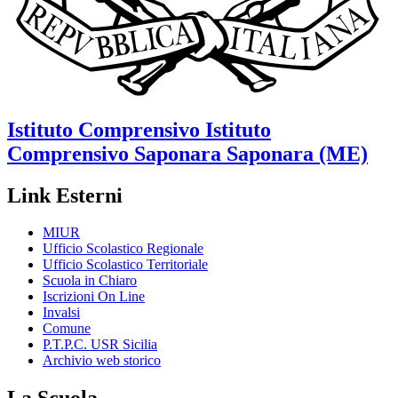
Istituto Comprensivo
Istituto
Comprensivo Saponara
Saponara (ME)
Link Esterni
MIUR
Ufficio Scolastico Regionale
Ufficio Scolastico Territoriale
Scuola in Chiaro
Iscrizioni On Line
Invalsi
Comune
P.T.P.C. USR Sicilia
Archivio web storico