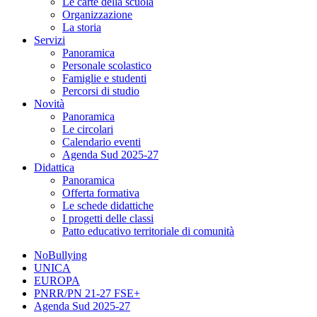
Le carte della scuola
Organizzazione
La storia
Servizi
Panoramica
Personale scolastico
Famiglie e studenti
Percorsi di studio
Novità
Panoramica
Le circolari
Calendario eventi
Agenda Sud 2025-27
Didattica
Panoramica
Offerta formativa
Le schede didattiche
I progetti delle classi
Patto educativo territoriale di comunità
NoBullying
UNICA
EUROPA
PNRR/PN 21-27 FSE+
Agenda Sud 2025-27