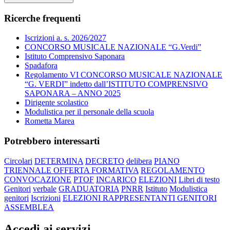
Ricerche frequenti
Iscrizioni a. s. 2026/2027
CONCORSO MUSICALE NAZIONALE “G.Verdi”
Istituto Comprensivo Saponara
Spadafora
Regolamento VI CONCORSO MUSICALE NAZIONALE
“G. VERDI” indetto dall’ISTITUTO COMPRENSIVO
SAPONARA – ANNO 2025
Dirigente scolastico
Modulistica per il personale della scuola
Rometta Marea
Potrebbero interessarti
Circolari
DETERMINA
DECRETO
delibera
PIANO
TRIENNALE OFFERTA FORMATIVA
REGOLAMENTO
CONVOCAZIONE
PTOF
INCARICO
ELEZIONI
Libri di testo
Genitori
verbale
GRADUATORIA
PNRR
Istituto
Modulistica
genitori
Iscrizioni
ELEZIONI RAPPRESENTANTI GENITORI
ASSEMBLEA
Accedi ai servizi