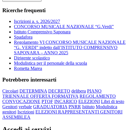
Ricerche frequenti
Iscrizioni a. s. 2026/2027
CONCORSO MUSICALE NAZIONALE “G.Verdi”
Istituto Comprensivo Saponara
Spadafora
Regolamento VI CONCORSO MUSICALE NAZIONALE
“G. VERDI” indetto dall’ISTITUTO COMPRENSIVO
SAPONARA – ANNO 2025
Dirigente scolastico
Modulistica per il personale della scuola
Rometta Marea
Potrebbero interessarti
Circolari
DETERMINA
DECRETO
delibera
PIANO
TRIENNALE OFFERTA FORMATIVA
REGOLAMENTO
CONVOCAZIONE
PTOF
INCARICO
ELEZIONI
Libri di testo
Genitori
verbale
GRADUATORIA
PNRR
Istituto
Modulistica
genitori
Iscrizioni
ELEZIONI RAPPRESENTANTI GENITORI
ASSEMBLEA
Accedi ai servizi