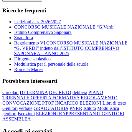
Ricerche frequenti
Iscrizioni a. s. 2026/2027
CONCORSO MUSICALE NAZIONALE “G.Verdi”
Istituto Comprensivo Saponara
Spadafora
Regolamento VI CONCORSO MUSICALE NAZIONALE
“G. VERDI” indetto dall’ISTITUTO COMPRENSIVO
SAPONARA – ANNO 2025
Dirigente scolastico
Modulistica per il personale della scuola
Rometta Marea
Potrebbero interessarti
Circolari
DETERMINA
DECRETO
delibera
PIANO
TRIENNALE OFFERTA FORMATIVA
REGOLAMENTO
CONVOCAZIONE
PTOF
INCARICO
ELEZIONI
Libri di testo
Genitori
verbale
GRADUATORIA
PNRR
Istituto
Modulistica
genitori
Iscrizioni
ELEZIONI RAPPRESENTANTI GENITORI
ASSEMBLEA
Accedi ai servizi