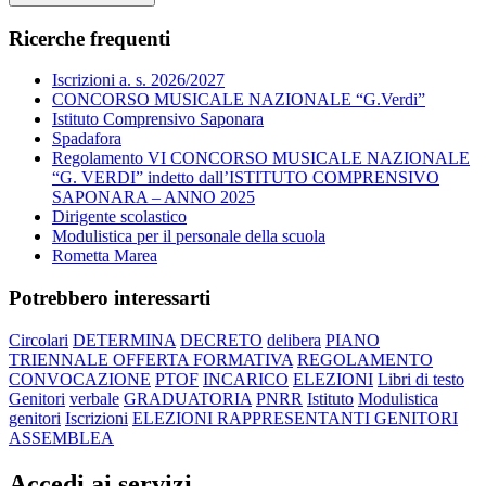
Ricerche frequenti
Iscrizioni a. s. 2026/2027
CONCORSO MUSICALE NAZIONALE “G.Verdi”
Istituto Comprensivo Saponara
Spadafora
Regolamento VI CONCORSO MUSICALE NAZIONALE
“G. VERDI” indetto dall’ISTITUTO COMPRENSIVO
SAPONARA – ANNO 2025
Dirigente scolastico
Modulistica per il personale della scuola
Rometta Marea
Potrebbero interessarti
Circolari
DETERMINA
DECRETO
delibera
PIANO
TRIENNALE OFFERTA FORMATIVA
REGOLAMENTO
CONVOCAZIONE
PTOF
INCARICO
ELEZIONI
Libri di testo
Genitori
verbale
GRADUATORIA
PNRR
Istituto
Modulistica
genitori
Iscrizioni
ELEZIONI RAPPRESENTANTI GENITORI
ASSEMBLEA
Accedi ai servizi