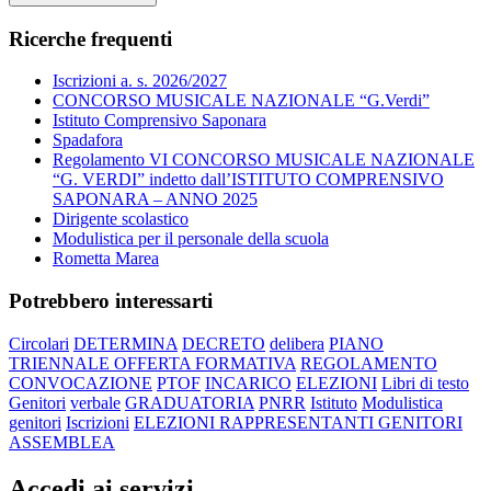
Ricerche frequenti
Iscrizioni a. s. 2026/2027
CONCORSO MUSICALE NAZIONALE “G.Verdi”
Istituto Comprensivo Saponara
Spadafora
Regolamento VI CONCORSO MUSICALE NAZIONALE
“G. VERDI” indetto dall’ISTITUTO COMPRENSIVO
SAPONARA – ANNO 2025
Dirigente scolastico
Modulistica per il personale della scuola
Rometta Marea
Potrebbero interessarti
Circolari
DETERMINA
DECRETO
delibera
PIANO
TRIENNALE OFFERTA FORMATIVA
REGOLAMENTO
CONVOCAZIONE
PTOF
INCARICO
ELEZIONI
Libri di testo
Genitori
verbale
GRADUATORIA
PNRR
Istituto
Modulistica
genitori
Iscrizioni
ELEZIONI RAPPRESENTANTI GENITORI
ASSEMBLEA
Accedi ai servizi