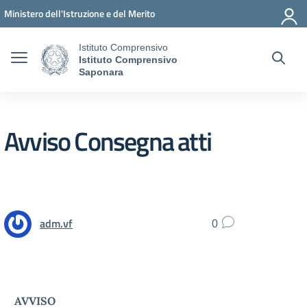
Vai ai contenuti
Vai al menu di navigazione
Vai al footer
Ministero dell'Istruzione e del Merito
Istituto Comprensivo
Istituto Comprensivo
Saponara
Avviso Consegna atti
adm.vf
0
AVVISO