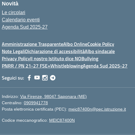
Novità
Le circolari
Calendario eventi
Agenda Sud 2025-27
Amministrazione Trasparente
Albo Online
Cookie Policy
Note Legali
Dichiarazione di accessibilità
Albo sindacale
Privacy Policy
Il nostro Istituto dice NOBullying
PNRR / PN 21-27 FSE+
Whistleblowing
Agenda Sud 2025-27
Seguici su:
Indirizzo:
Via Firenze, 98047 Saponara (ME)
Centralino:
0909941778
Posta elettronica certificata (PEC):
meic87400n@pec.istruzione.it
Codice meccanografico:
MEIC87400N